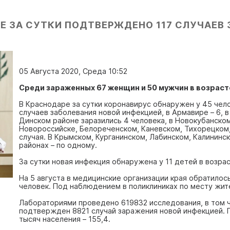
Е ЗА СУТКИ ПОДТВЕРЖДЕНО 117 СЛУЧАЕВ 
05 Августа 2020, Среда 10:52
Среди зараженных 67 женщин и 50 мужчин в возрасте
В Краснодаре за сутки коронавирус обнаружен у 45 челов
случаев заболевания новой инфекцией, в Армавире – 6, в
Динском районе заразились 4 человека, в Новокубанском
Новороссийске, Белореченском, Каневском, Тихорецком
случая. В Крымском, Курганинском, Лабинском, Калининс
районах – по одному.
За сутки новая инфекция обнаружена у 11 детей в возрас
На 5 августа в медицинские организации края обратилос
человек. Под наблюдением в поликлиниках по месту жит
Лабораториями проведено 619832 исследования, в том ч
подтвержден 8821 случай заражения новой инфекцией. 
тысяч населения – 155,4.