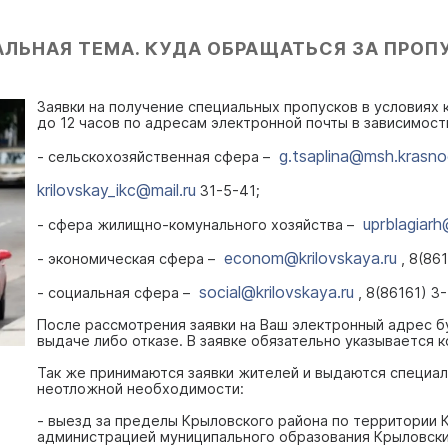
АЛЬНАЯ ТЕМА. КУДА ОБРАЩАТЬСЯ ЗА ПРОП
Заявки на получение специальных пропусков в условиях 
до 12 часов по адресам электронной почты в зависимост
g.tsaplina@msh.krasno
- сельскохозяйственная сфера –
krilovskay_ikc@mail.ru
31-5-41;
uprblagiarh
- сфера жилищно-комунального хозяйства –
econom@krilovskaya.ru
- экономическая сфера –
, 8(86
social@krilovskaya.ru
- социальная сфера –
, 8(86161) 3-
После рассмотрения заявки на Ваш электронный адрес б
выдаче либо отказе. В заявке обязательно указывается 
Так же принимаются заявки жителей и выдаются специал
неотложной необходимости:
- выезд за пределы Крыловского района по территории 
администрацией муниципального образования Крыловский