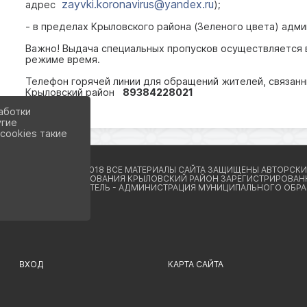
zayvki.koronavirus@yandex.ru
адрес
);
- в пределах Крыловского района (Зеленого цвета) адм
Важно! Выдача специальных пропусков осуществляется 
режиме время.
Телефон горячей линии для обращений жителей, связан
Крыловский район
89384228021
аботки
угие
cookies такие
ВХОД
КАРТА САЙТА