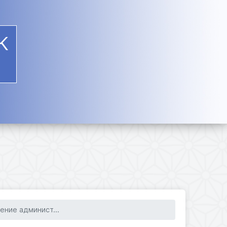
К
ение админист...