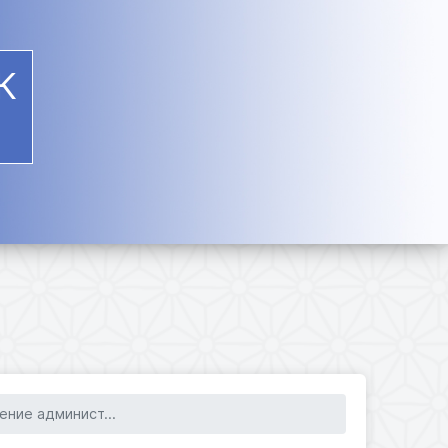
К
ение админист...