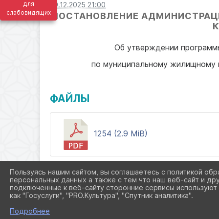
для
29.12.2025 21:00
слабовидящих
ПОСТАНОВЛЕНИЕ АДМИНИСТРАЦ
К
Об утверждении программы
по муниципальному жилищному к
ФАЙЛЫ
1254 (2.9 MiB)
Пользуясь нашим сайтом, вы соглашаетесь с политикой обр
персональных данных а также с тем что наш веб-сайт и др
подключенные к веб-сайту сторонние сервисы используют 
как "Госуслуги", "PRO.Культура", "Спутник аналитика".
Подробнее