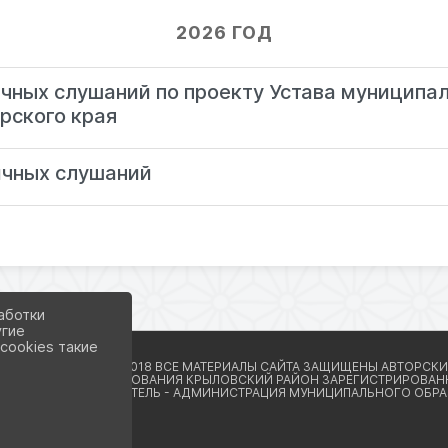
2026 ГОД
чных слушаний по проекту Устава муниципа
рского края
ичных слушаний
аботки
угие
cookies такие