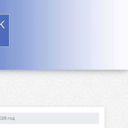
К
026 год