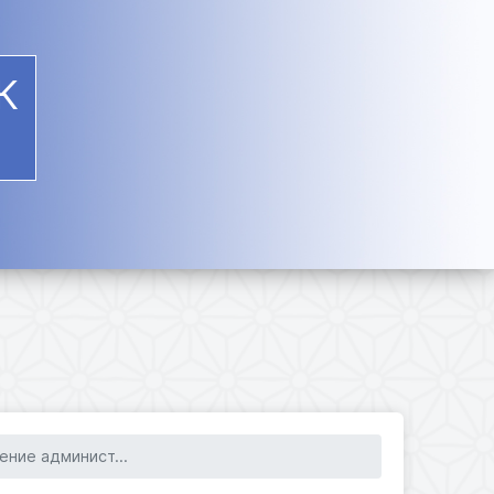
К
ение админист...