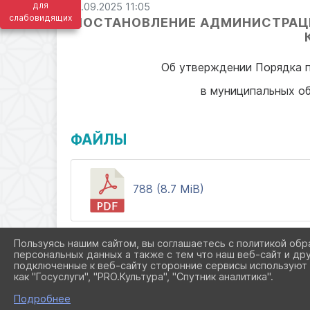
для
12.09.2025 11:05
слабовидящих
ПОСТАНОВЛЕНИЕ АДМИНИСТРАЦ
Об утверждении Порядка п
в муниципальных о
ФАЙЛЫ
788 (8.7 MiB)
Пользуясь нашим сайтом, вы соглашаетесь с политикой обр
персональных данных а также с тем что наш веб-сайт и др
подключенные к веб-сайту сторонние сервисы используют 
как "Госуслуги", "PRO.Культура", "Спутник аналитика".
Подробнее