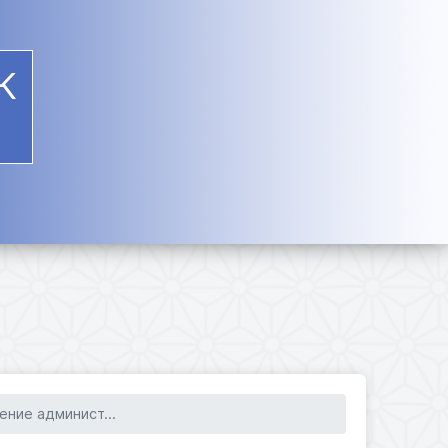
К
ение админист...