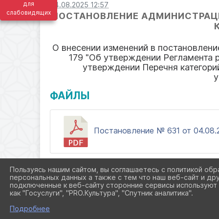
для
04.08.2025 12:57
слабовидящих
ПОСТАНОВЛЕНИЕ АДМИНИСТРАЦ
О внесении изменений в постановлени
179 "Об утверждении Регламента 
утверждении Перечня категори
у
ФАЙЛЫ
Постановление № 631 от 04.08.2
Пользуясь нашим сайтом, вы соглашаетесь с политикой обр
персональных данных а также с тем что наш веб-сайт и др
подключенные к веб-сайту сторонние сервисы используют 
как "Госуслуги", "PRO.Культура", "Спутник аналитика".
Подробнее