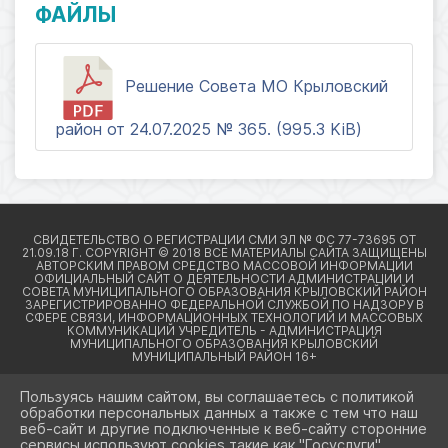
ФАЙЛЫ
Решение Совета МО Крыловский
район от 24.07.2025 № 365. (995.3 KiB)
Пользуясь нашим сайтом, вы соглашаетесь с политикой
обработки персональных данных а также с тем что наш
веб-сайт и другие подключенные к веб-сайту сторонние
2026 Г. КРЫЛОВСКИЙРАЙОН23.РФ
сервисы используют cookies такие как "Госуслуги",