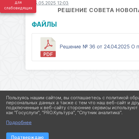
для
05.05.2025 12:03
слабовидящих
РЕШЕНИЕ СОВЕТА НОВОП
ФАЙЛЫ
Решение № 36 от 24.04.2025 О 
Пользуясь нашим сайтом, вы соглашаетесь с политикой обр
персональных данных а также с тем что наш веб-сайт и др
подключенные к веб-сайту сторонние сервисы используют 
как "Госуслуги", "PRO.Культура", "Спутник аналитика".
Подробнее
Подтверждаю