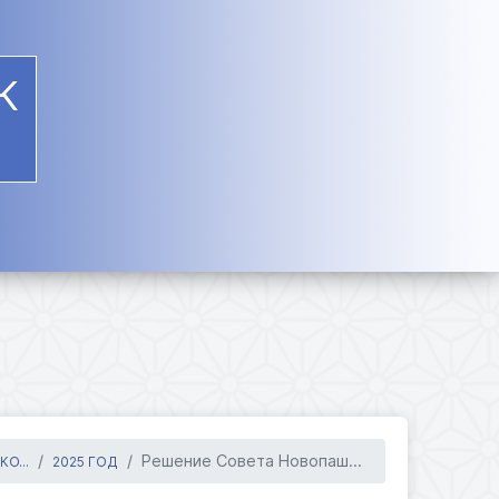
К
Решение Совета Новопаш...
О...
2025 ГОД