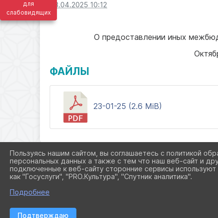
для
08.04.2025 10:12
слабовидящих
О предоставлении иных межбю
Октяб
ФАЙЛЫ
23-01-25 (2.6 MiB)
Пользуясь нашим сайтом, вы соглашаетесь с политикой обр
персональных данных а также с тем что наш веб-сайт и др
подключенные к веб-сайту сторонние сервисы используют 
как "Госуслуги", "PRO.Культура", "Спутник аналитика".
Подробнее
Подтверждаю