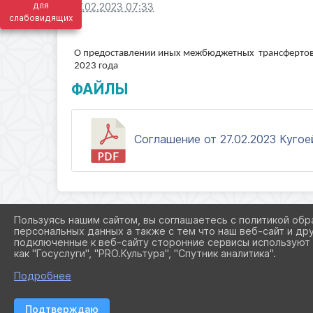
для
27.02.2023 07:33
слабовидящих
О предоставлении иных межбюджетных трансфертов 
2023 года
ФАЙЛЫ
Соглашение от 27.02.2023 Кугоей
Пользуясь нашим сайтом, вы соглашаетесь с политикой обр
персональных данных а также с тем что наш веб-сайт и др
подключенные к веб-сайту сторонние сервисы используют 
как "Госуслуги", "PRO.Культура", "Спутник аналитика".
Подробнее
Подтверждаю