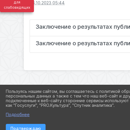
для
06.10.2023 05:44
слабовидящих
Заключение о результатах публ
Заключение о результатах публ
Пользуясь нашим сайтом, вы соглашаетесь с политикой обр
персональных данных а также с тем что наш веб-сайт и др
подключенные к веб-сайту сторонние сервисы используют 
как "Госуслуги", "PRO.Культура", "Спутник аналитика".
Подробнее
Подтверждаю