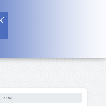
К
023 год