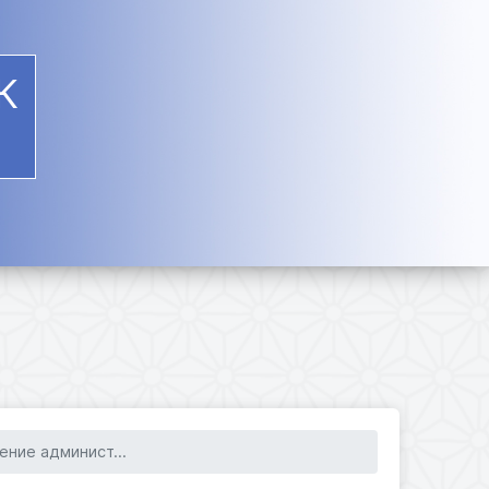
К
ение админист...